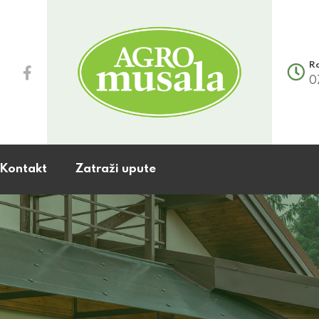
R
0
Kontakt
Zatraži upute