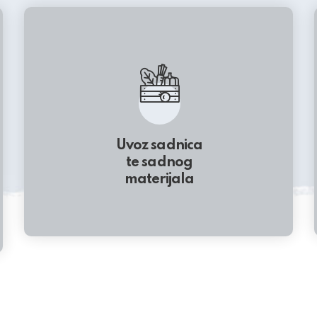
Uvoz sadnica
te sadnog
materijala