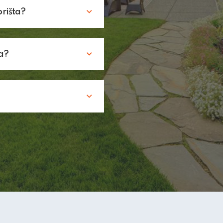
orišta?
a?