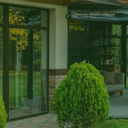
AGRO MUSALA
kompromisa u s
ZATRAŽITE PONUDU