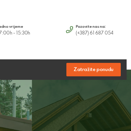
adno vrijeme
Pozovite nas na:
7:00h - 15:30h
(+387) 61 687 054
Zatražite ponudu