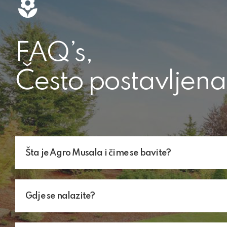
FAQ’s,
Često postavljen
Šta je Agro Musala i čime se bavite?
Gdje se nalazite?