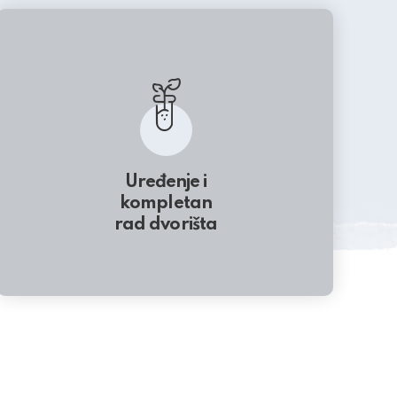
Uređenje i
kompletan
rad dvorišta