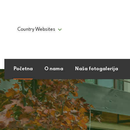
Country Websites
Početna
O nama
Naša fotogalerija