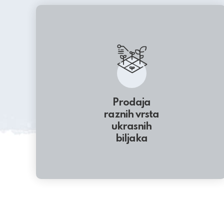
Prodaja
raznih vrsta
ukrasnih
biljaka