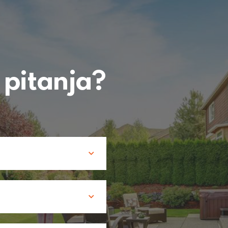
a
pitanja?